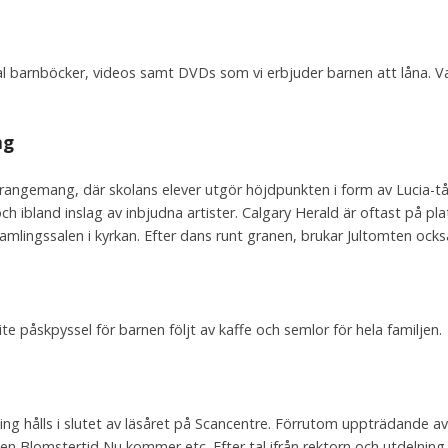
al barnböcker, videos samt DVDs som vi erbjuder barnen att låna. Van
ng
angemang, där skolans elever utgör höjdpunkten i form av Lucia-tåg
ch ibland inslag av inbjudna artister. Calgary Herald är oftast på pla
rsamlingssalen i kyrkan. Efter dans runt granen, brukar Jultomten ocks
ite påskpyssel för barnen följt av kaffe och semlor för hela familjen.
ning hålls i slutet av läsåret på Scancentre. Förrutom uppträdande av 
n Blomstertid Nu kommer etc. Efter tal ifrån rektorn och utdelning 