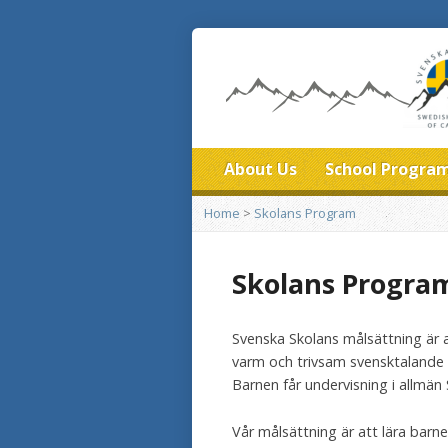
About Us
School Progra
Home
>
Skolans Program
Skolans Progra
Svenska Skolans målsättning är at
varm och trivsam svensktalande 
Barnen får undervisning i allmän
Vår målsättning är att lära barn