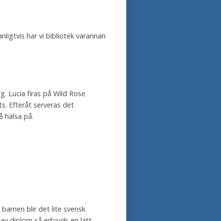
ligtvis har vi bibliotek varannan
. Lucia firas på Wild Rose
ts. Efteråt serveras det
å hälsa på.
barnen blir det lite svensk
av diplom så erbjuds en lätt