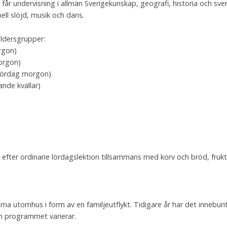
får undervisning i allmän Sverigekunskap, geografi, historia och sven
ell slöjd, musik och dans.
åldersgrupper:
rgon)
morgon)
(Lördag morgon)
ande kvällar)
r efter ordinarie lördagslektion tillsammans med korv och bröd, frukt
erna utomhus i form av en familjeutflykt. Tidigare år har det innebu
en programmet varierar.