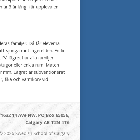
m är 3 år lång, får uppleva en
deras familjer. Då får eleverna
att sjunga runt lägerelden. En fin
På lägret har alla familjer
 stugor eller enkla rum. Maten
ekar mm. Lägret är subventionerat
r, fika och varmkorv vid
- 1632 14 Ave NW, PO Box 65056,
Calgary AB T2N 4T6
© 2026 Swedish School of Calgary