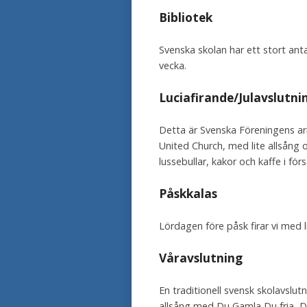
Bibliotek
Svenska skolan har ett stort ant
vecka.
Luciafirande/Julavslutni
Detta är Svenska Föreningens arr
United Church, med lite allsång o
lussebullar, kakor och kaffe i fö
Påskkalas
Lördagen före påsk firar vi med l
Våravslutning
En traditionell svensk skolavslut
allsång med Du Gamla Du fria, De