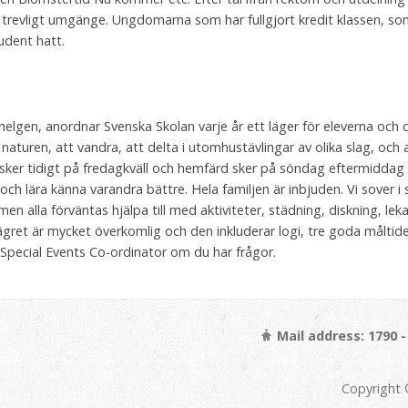
 lite trevligt umgänge. Ungdomarna som har fullgjort kredit klassen, so
udent hatt.
a helgen, anordnar Svenska Skolan varje år ett läger för eleverna och 
 i naturen, att vandra, att delta i utomhustävlingar av olika slag, och 
sker tidigt på fredagkväll och hemfärd sker på söndag eftermiddag . 
ch lära känna varandra bättre. Hela familjen är inbjuden. Vi sover i
men alla förväntas hjälpa till med aktiviteter, städning, diskning, l
ägret är mycket överkomlig och den inkluderar logi, tre goda måltide
Special Events Co-ordinator om du har frågor.
Mail address: 1790 
Copyright 